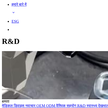
हमारे बारे में
ESG
R&D
क्षमता
मेडिकल डिवाइस
नवाचार
OEM
ODM
वैश्विक सहयोग
R&D
स्वास्थ्य देखभ