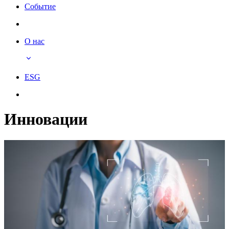
Событие
О нас
ESG
Инновации