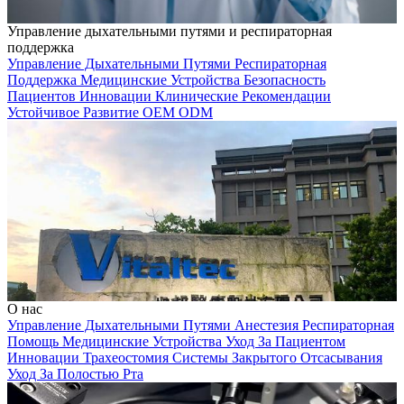
Управление дыхательными путями и респираторная
поддержка
Управление Дыхательными Путями
Респираторная
Поддержка
Медицинские Устройства
Безопасность
Пациентов
Инновации
Клинические Рекомендации
Устойчивое Развитие
OEM
ODM
О нас
Управление Дыхательными Путями
Анестезия
Респираторная
Помощь
Медицинские Устройства
Уход За Пациентом
Инновации
Трахеостомия
Системы Закрытого Отсасывания
Уход За Полостью Рта