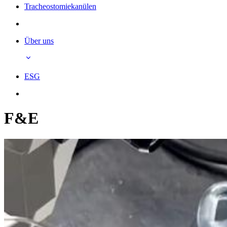
Tracheostomiekanülen
Über uns
ESG
F&E