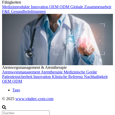
Fähigkeiten
Medizinprodukte
Innovation
OEM
ODM
Globale Zusammenarbeit
F&E
Gesundheitslösungen
Atemwegsmanagement & Atemtherapie
Atemwegsmanagement
Atemtherapie
Medizinische Geräte
Patientensicherheit
Innovation
Klinische Referenz
Nachhaltigkeit
OEM
ODM
Tags
© 2025
www.vitaltec-corp.com