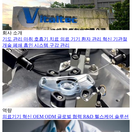
회사 소개
기도 관리
마취
호흡기 치료
의료 기기
환자 관리
혁신
기관절
개술
폐쇄 흡인 시스템
구강 관리
역량
의료기기
혁신
OEM
ODM
글로벌 협력
R&D
헬스케어 솔루션