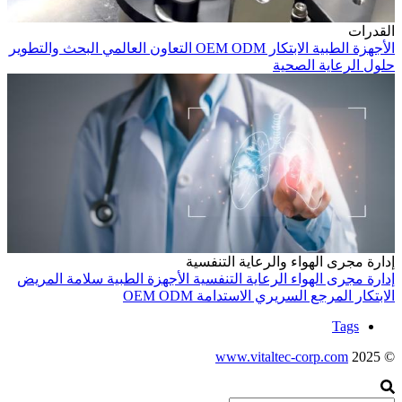
القدرات
الأجهزة الطبية
الابتكار
ODM
OEM
التعاون العالمي
البحث والتطوير
حلول الرعاية الصحية
إدارة مجرى الهواء والرعاية التنفسية
إدارة مجرى الهواء
الرعاية التنفسية
الأجهزة الطبية
سلامة المريض
الابتكار
المرجع السريري
الاستدامة
ODM
OEM
Tags
www.vitaltec-corp.com
© 2025